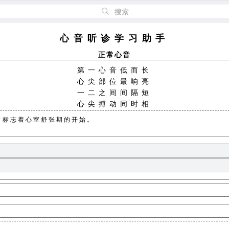
搜索
心音听诊学习助手
正常心音
第一心音低而长
心尖部位最响亮
一二之间间隔短
心尖搏动同时相
第二心音高而短
音标志着心室舒张期的开始。
心底部位最响亮
二一之间间隔长
心尖搏动反时相